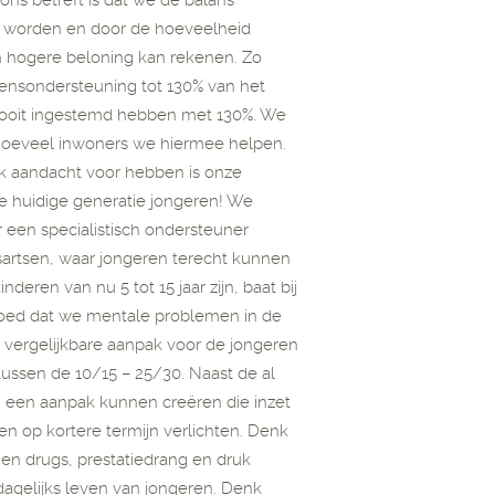
 ons betreft is dat we de balans
d worden en door de hoeveelheid
en hogere beloning kan rekenen. Zo
mensondersteuning tot 130% van het
 ooit ingestemd hebben met 130%. We
n hoeveel inwoners we hiermee helpen.
 aandacht voor hebben is onze
e huidige generatie jongeren! We
 een specialistisch ondersteuner
sartsen, waar jongeren terecht kunnen
deren van nu 5 tot 15 jaar zijn, baat bij
Goed dat we mentale problemen in de
vergelijkbare aanpak voor de jongeren
ssen de 10/15 – 25/30. Naast de al
 een aanpak kunnen creëren die inzet
n op kortere termijn verlichten. Denk
 en drugs, prestatiedrang en druk
dagelijks leven van jongeren. Denk