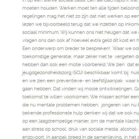
in op een sterke sociale basis. Een aandachtspunt wat
moeten houden. Werken moet ten alle tijden beloon
regelingen mag het niet zo zijn dat niet werken op e
lezen we bijvoorbeeld terug dat we inzetten op inko
sociaal minimum. Wij kunnen ons niet heugen dat we
vragen ons dan ook af hoeveel extra geld dit kost e
Een onderwerp om breder te bespreken! Waar we ook
toekomstige generatie, maar zeker niet te vergeten d
hebben dan ook een motie voorbereid. We zien dat er
jeugdgezondheidszorg (SOJ) beschikbaar komt bij hui
en we zien een preventieve- en leefstijlaanpak waar kin
gaan hebben. Dat vinden wij mooie ontwikkelingen. 
toekomst te willen voorkomen. We missen echter een 
die nu mentale problemen hebben: jongeren van nu tu
bekende professionele hulp denken wij dat we ook nu
op een laagdrempelige manier, om de mentale klachte
aan stress op school, druk van sociale media, alcohol-
enzovoort. In aanpak breed in de samenleving, in het 