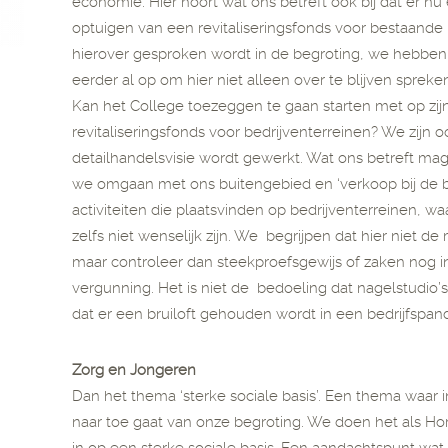
economie. Hier hoort wat ons betreft ook bij dat er n
optuigen van een revitaliseringsfonds voor bestaande 
hierover gesproken wordt in de begroting, we hebben
eerder al op om hier niet alleen over te blijven spre
Kan het College toezeggen te gaan starten met op zij
revitaliseringsfonds voor bedrijventerreinen? We zijn oo
detailhandelsvisie wordt gewerkt. Wat ons betreft 
we omgaan met ons buitengebied en ‘verkoop bij de b
activiteiten die plaatsvinden op bedrijventerreinen, wa
zelfs niet wenselijk zijn. We begrijpen dat hier niet de
maar controleer dan steekproefsgewijs of zaken nog i
vergunning. Het is niet de bedoeling dat nagelstudio’s
dat er een bruiloft gehouden wordt in een bedrijfspan
Zorg en Jongeren
Dan het thema ‘sterke sociale basis’. Een thema waar 
naar toe gaat van onze begroting. We doen het als Hor