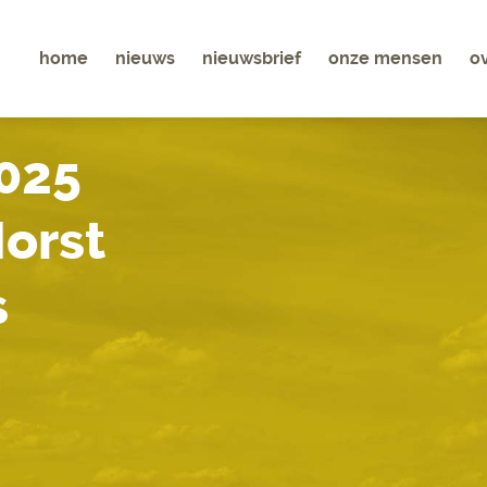
home
nieuws
nieuwsbrief
onze mensen
o
025
orst
s