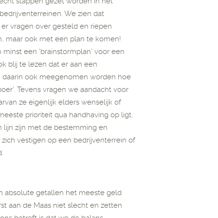
u echt stappen gezet worden in het
bedrijventerreinen. We zien dat
 er vragen over gesteld en riepen
ken, maar ook met een plan te komen!
n minst een ‘brainstormplan’ voor een
k blij te lezen dat er aan een
mag daarin ook meegenomen worden hoe
oer’. Tevens vragen we aandacht voor
arvan ze eigenlijk elders wenselijk of
 meeste prioriteit qua handhaving op ligt,
n lijn zijn met de bestemming en
 zich vestigen op een bedrijventerrein of
d.
in absolute getallen het meeste geld
st aan de Maas niet slecht en zetten