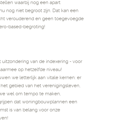
llen waarbij nog een apart
u nog niet begroot zijn. Dat kan een
n echt verouderend en geen toegevoegde
ero-based-begroting!
t uitzondering van de indexering - voor
daarmee op hetzelfde niveau!
n we letterlijk aan vitale kernen: er
het gebied van het verenigingsleven,
 we wel om tempo te maken,
egrijpen dat woningbouwplannen een
mst is van belang voor onze
ven!