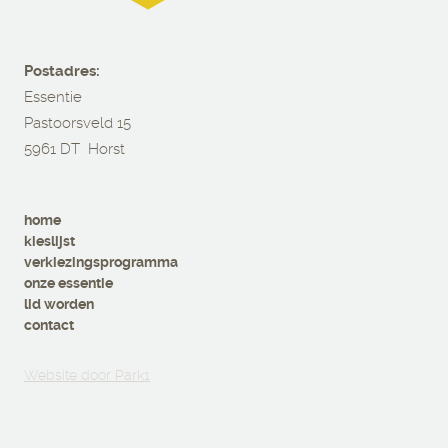
Postadres:
Essentie
Pastoorsveld 15
5961 DT Horst
home
kieslijst
verkiezingsprogramma
onze essentie
lid worden
contact
Website door Park1