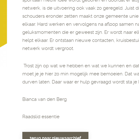
spontaan nieuw idee wordt geboren en doordat er alt
netwerk, is de uitvoering ook vaak zo geregeld. Juist
schouders eronder zetten maakt onze gemeente uniek
elkaar. Hard werken en vervolgens na afloop samen n
geluksmomenten die er geweest zijn. Er wordt naar elk
helpt elkaar. Er ontstaan nieuwe contacten, kruisbes
netwerk wordt vergroot.
Trost zijn op wat we hebben en wat we kunnen en dat 
moet je je hier zo min mogelijk mee bemoeien. Dat w
durven laten. Daar waar er hulp gevraagd wordt sta je 
Bianca van den Berg
Raadslid essentie
terug naar nieuwsarchief