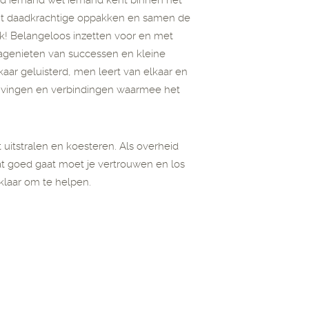
ijd iemand wel iemand kent binnen het
 dit daadkrachtige oppakken en samen de
! Belangeloos inzetten voor en met
agenieten van successen en kleine
aar geluisterd, men leert van elkaar en
tuivingen en verbindingen waarmee het
uitstralen en koesteren. Als overheid
at goed gaat moet je vertrouwen en los
klaar om te helpen.