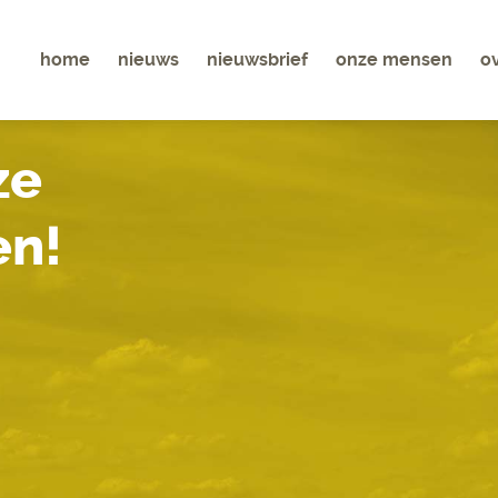
home
nieuws
nieuwsbrief
onze mensen
o
ze
n!